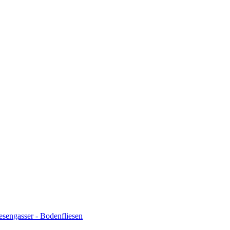
iesengasser - Bodenfliesen