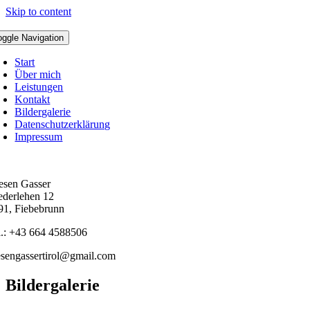
Skip to content
oggle Navigation
Start
Über mich
Leistungen
Kontakt
Bildergalerie
Datenschutzerklärung
Impressum
ntakt
iesen Gasser
ederlehen 12
91, Fiebebrunn
l.: +43 664 4588506
iesengassertirol@gmail.com
Bildergalerie